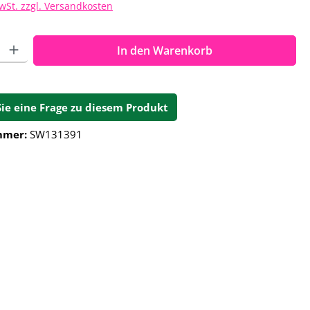
MwSt. zzgl. Versandkosten
ahl: Gib den gewünschten Wert ein oder benutze die Schalt
In den Warenkorb
Sie eine Frage zu diesem Produkt
mmer:
SW131391