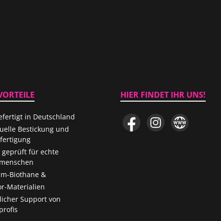
VORTEILE
HIER FINDET IHR UNS!
fertigt in Deutschland
Facebook
Instagram
Website
duelle Bestickung und
ertigung
 geprüft für echte
menschen
m-Biothane &
r-Materialien
licher Support von
rofis