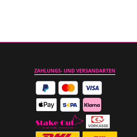
ZAHLUNGS- UND VERSANDARTEN
PayPal
Kredit- oder Debitkarte
Apple Pay
SEPA Lastschrift
Klarna
Abholung im Laden
Vorkasse