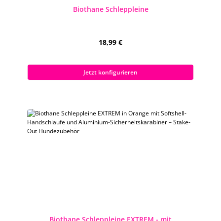
Biothane Schleppleine
Regulärer Preis:
18,99 €
Preise inkl. MwSt. zzgl. Versandkosten
Jetzt konfigurieren
Biothane Schleppleine EXTREM - mit