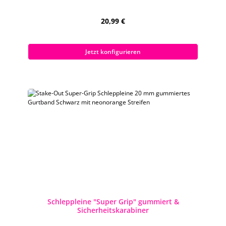
Regulärer Preis:
20,99 €
Preise inkl. MwSt. zzgl. Versandkosten
Jetzt konfigurieren
Schleppleine "Super Grip" gummiert &
Sicherheitskarabiner