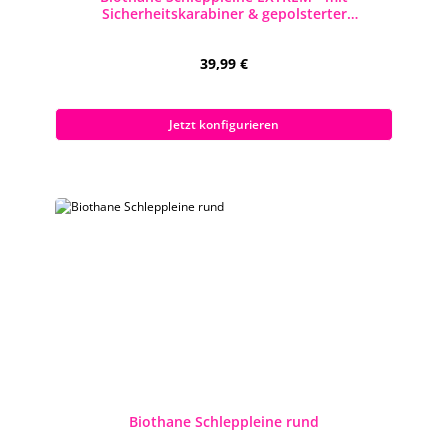
Sicherheitskarabiner & gepolsterter
Handschlaufe
Regulärer Preis:
39,99 €
Preise inkl. MwSt. zzgl. Versandkosten
Jetzt konfigurieren
Biothane Schleppleine rund