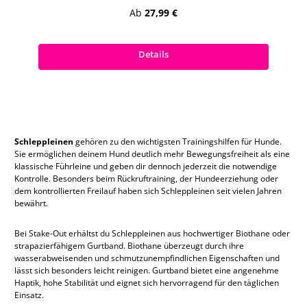
Regulärer Preis:
Ab
27,99 €
Preise inkl. MwSt. zzgl. Versandkosten
Details
Schleppleinen
gehören zu den wichtigsten Trainingshilfen für Hunde.
Sie ermöglichen deinem Hund deutlich mehr Bewegungsfreiheit als eine
klassische Führleine und geben dir dennoch jederzeit die notwendige
Kontrolle. Besonders beim Rückruftraining, der Hundeerziehung oder
dem kontrollierten Freilauf haben sich Schleppleinen seit vielen Jahren
bewährt.
Bei Stake-Out erhältst du Schleppleinen aus hochwertiger Biothane oder
strapazierfähigem Gurtband. Biothane überzeugt durch ihre
wasserabweisenden und schmutzunempfindlichen Eigenschaften und
lässt sich besonders leicht reinigen. Gurtband bietet eine angenehme
Haptik, hohe Stabilität und eignet sich hervorragend für den täglichen
Einsatz.