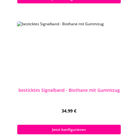
besticktes Signalband - Biothane mit Gummizug
Regulärer Preis:
34,99 €
Preise inkl. MwSt. zzgl. Versandkosten
Jetzt konfigurieren