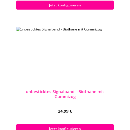
Jetzt konfigurieren
unbesticktes Signalband - Biothane mit
Gummizug
Regulärer Preis:
24,99 €
Preise inkl. MwSt. zzgl. Versandkosten
Jetzt konfigurieren