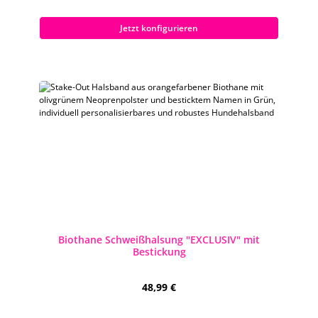
Jetzt konfigurieren
Biothane Schweißhalsung "EXCLUSIV" mit
Bestickung
Regulärer Preis:
48,99 €
Preise inkl. MwSt. zzgl. Versandkosten