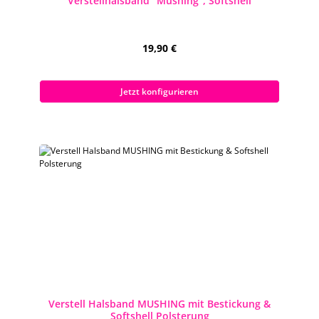
Verstellhalsband "Mushing", Softshell
Regulärer Preis:
19,90 €
Preise inkl. MwSt. zzgl. Versandkosten
Jetzt konfigurieren
Verstell Halsband MUSHING mit Bestickung &
Softshell Polsterung