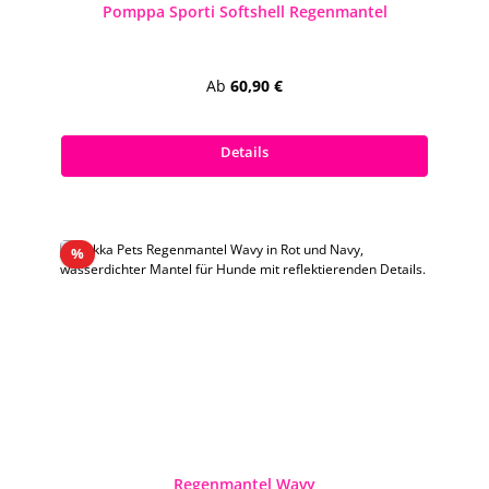
Pomppa Sporti Softshell Regenmantel
Regulärer Preis:
Ab
60,90 €
Preise inkl. MwSt. zzgl. Versandkosten
Details
Rabatt
%
Regenmantel Wavy