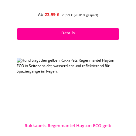
Verkaufspreis:
Regulärer Preis:
Ab
23,99 €
29,99 €
(20.01% gespart)
Preise inkl. MwSt. zzgl. Versandkosten
Details
Rukkapets Regenmantel Hayton ECO gelb