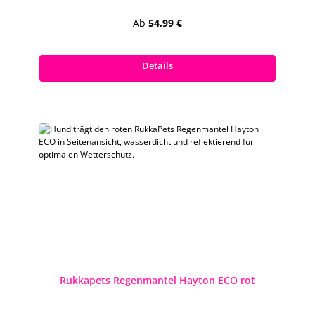
Regulärer Preis:
Ab
54,99 €
Preise inkl. MwSt. zzgl. Versandkosten
Details
Rukkapets Regenmantel Hayton ECO rot