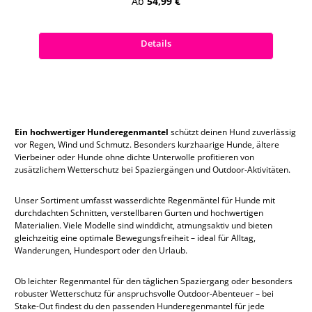
Regulärer Preis:
Ab
54,99 €
Preise inkl. MwSt. zzgl. Versandkosten
Details
Ein hochwertiger Hunderegenmantel
schützt deinen Hund zuverlässig
vor Regen, Wind und Schmutz. Besonders kurzhaarige Hunde, ältere
Vierbeiner oder Hunde ohne dichte Unterwolle profitieren von
zusätzlichem Wetterschutz bei Spaziergängen und Outdoor-Aktivitäten.
Unser Sortiment umfasst wasserdichte Regenmäntel für Hunde mit
durchdachten Schnitten, verstellbaren Gurten und hochwertigen
Materialien. Viele Modelle sind winddicht, atmungsaktiv und bieten
gleichzeitig eine optimale Bewegungsfreiheit – ideal für Alltag,
Wanderungen, Hundesport oder den Urlaub.
Ob leichter Regenmantel für den täglichen Spaziergang oder besonders
robuster Wetterschutz für anspruchsvolle Outdoor-Abenteuer – bei
Stake-Out findest du den passenden Hunderegenmantel für jede