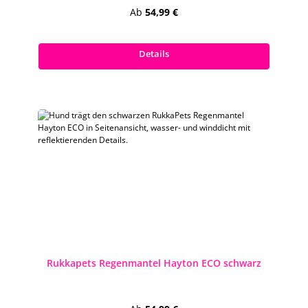
Regulärer Preis:
Ab
54,99 €
Preise inkl. MwSt. zzgl. Versandkosten
Details
Rukkapets Regenmantel Hayton ECO schwarz