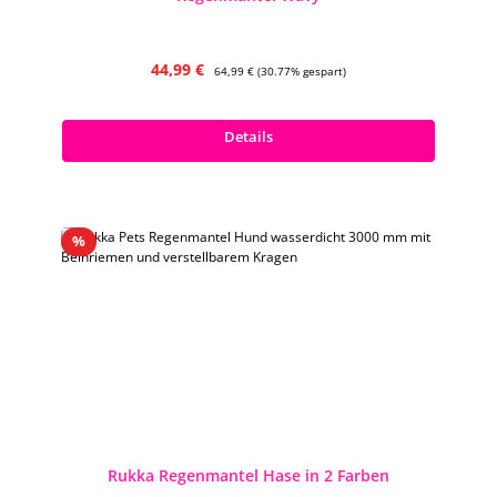
Verkaufspreis:
Regulärer Preis:
44,99 €
64,99 €
(30.77% gespart)
Preise inkl. MwSt. zzgl. Versandkosten
Details
Rabatt
%
Rukka Regenmantel Hase in 2 Farben