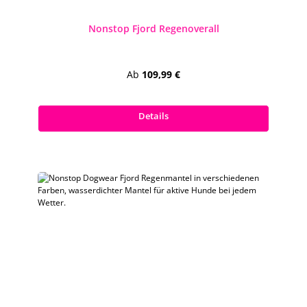
Nonstop Fjord Regenoverall
Regulärer Preis:
Ab
109,99 €
Preise inkl. MwSt. zzgl. Versandkosten
Details