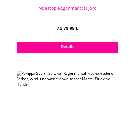
Nonstop Regenmantel Fjord
Regulärer Preis:
Ab
79,99 €
Preise inkl. MwSt. zzgl. Versandkosten
Details