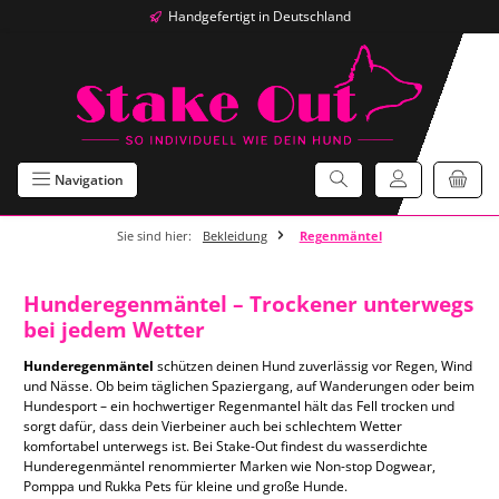
Handgefertigt in Deutschland
Zum Hauptinhalt springen
Navigation
Sie sind hier:
Bekleidung
Regenmäntel
Hunderegenmäntel – Trockener unterwegs
bei jedem Wetter
Hunderegenmäntel
schützen deinen Hund zuverlässig vor Regen, Wind
und Nässe. Ob beim täglichen Spaziergang, auf Wanderungen oder beim
Hundesport – ein hochwertiger Regenmantel hält das Fell trocken und
sorgt dafür, dass dein Vierbeiner auch bei schlechtem Wetter
komfortabel unterwegs ist. Bei Stake-Out findest du wasserdichte
Hunderegenmäntel renommierter Marken wie Non-stop Dogwear,
Pomppa und Rukka Pets für kleine und große Hunde.