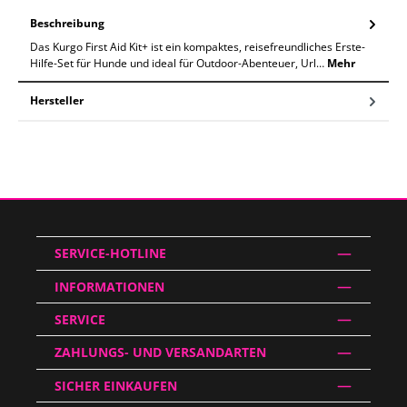
Beschreibung
Das Kurgo First Aid Kit+ ist ein kompaktes, reisefreundliches Erste-
Hilfe-Set für Hunde und ideal für Outdoor-Abenteuer, Url…
Mehr
Hersteller
SERVICE-HOTLINE
INFORMATIONEN
SERVICE
ZAHLUNGS- UND VERSANDARTEN
SICHER EINKAUFEN