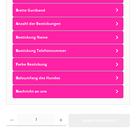
Breite Gurtband
Anzahl der Bestickungen
Bestickung Name
Bestickung Telefonnummer
Farbe Bestickung
Halsumfang des Hundes
Nachricht an uns
Produkt Anzahl: Gib den gewünschten Wert ein oder benutze die Schaltf
In den Warenkorb