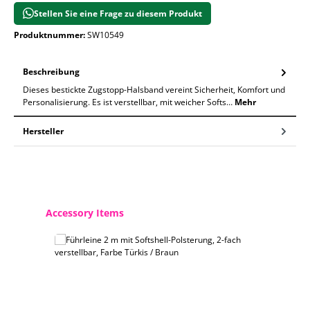
Stellen Sie eine Frage zu diesem Produkt
Produktnummer:
SW10549
Beschreibung
Dieses bestickte Zugstopp-Halsband vereint Sicherheit, Komfort und
Personalisierung. Es ist verstellbar, mit weicher Softs…
Mehr
Hersteller
Produktgalerie überspringen
Accessory Items