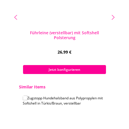
Führleine (verstellbar) mit Softshell
Polsterung
Regulärer Preis:
26,99 €
Preise inkl. MwSt. zzgl. Versandkosten
Jetzt konfigurieren
Produktgalerie überspringen
Similar Items