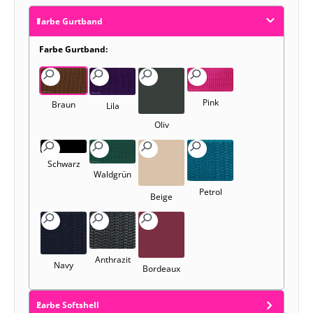
Farbe Gurtband
Farbe Gurtband:
Pink
Braun
Lila
Oliv
Schwarz
Waldgrün
Petrol
Beige
Anthrazit
Navy
Bordeaux
Farbe Softshell