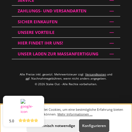
SERVICE
ZAHLUNGS- UND VERSANDARTEN
SICHER EINKAUFEN
UNSERE VORTEILE
HIER FINDET IHR UNS!
UNSER LADEN ZUR MASSANFERTIGUNG
Alle Preise inkl. gesetzl. Mehrwertsteuer zzgl.
Versandkosten
und
ggf. Nachnahmegebühren, wenn nicht anders angegeben.
© 2026 Stake Out - Alle Rechte vorbehalten.
Diese Website verwendet Cookies, um eine bestmögliche Erfahrung bieten
zu können.
Mehr Informationen ...
5.0
Beratung
Nur technisch notwendige
Konfigurieren