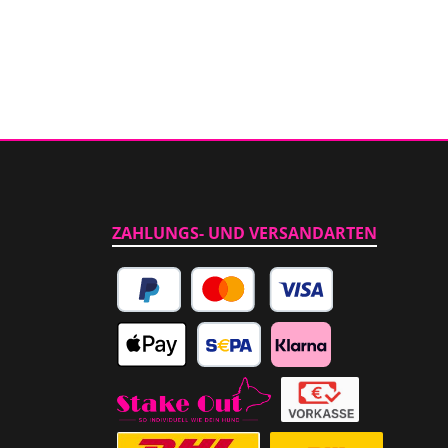
ZAHLUNGS- UND VERSANDARTEN
PayPal
Kredit- oder Debitkarte
Apple Pay
SEPA Lastschrift
Klarna
Abholung im Laden
Vorkasse