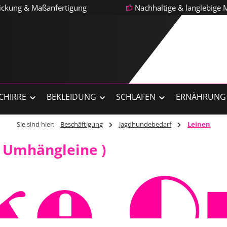
tickung & Maßanfertigung
Nachhaltige & langlebige M
CHIRRE
BEKLEIDUNG
SCHLAFEN
ERNÄHRUNG
Sie sind hier:
Beschäftigung
Jagdhundebedarf
Leinen
e Umhängleine )