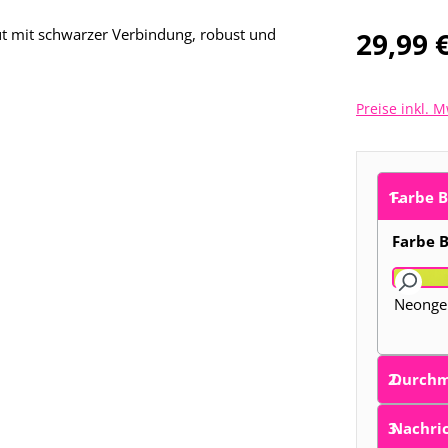
Regulärer Pre
29,99 
Preise inkl. 
Farbe 
Farbe B
Neonge
Durchm
Nachric