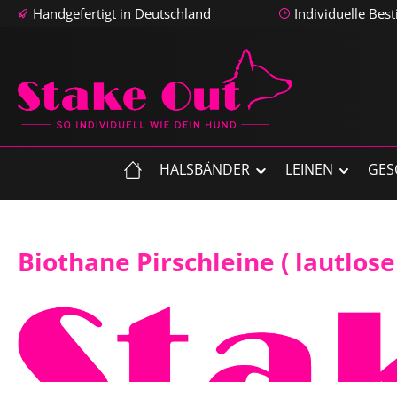
Handgefertigt in Deutschland
Individuelle Bes
m Hauptinhalt springen
Zur Suche springen
Zur Hauptnavigation springen
HALSBÄNDER
LEINEN
GES
Biothane Pirschleine ( lautlos