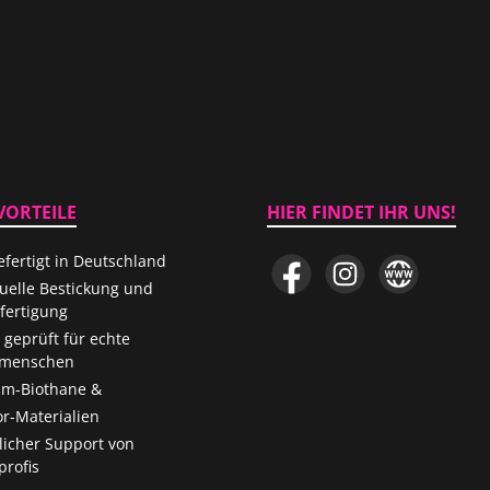
VORTEILE
HIER FINDET IHR UNS!
fertigt in Deutschland
Facebook
Instagram
Website
duelle Bestickung und
ertigung
 geprüft für echte
menschen
m-Biothane &
r-Materialien
licher Support von
rofis