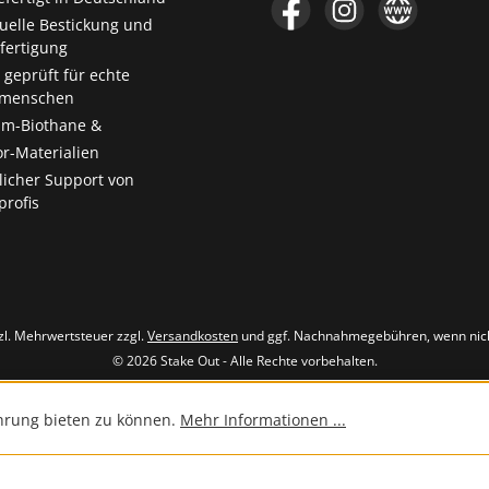
Facebook
Instagram
Website
duelle Bestickung und
ertigung
 geprüft für echte
menschen
m-Biothane &
r-Materialien
licher Support von
rofis
tzl. Mehrwertsteuer zzgl.
Versandkosten
und ggf. Nachnahmegebühren, wenn nic
© 2026 Stake Out - Alle Rechte vorbehalten.
hrung bieten zu können.
Mehr Informationen ...