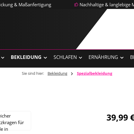
tickung & Maßanfertigung
Nachhaltige & langlebige M
BEKLEIDUNG
SCHLAFEN
ERNÄHRUNG
B
Sie sind hier:
Bekleidung
Spezialbekleidung
Regulärer Pre
39,99 