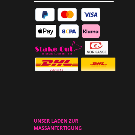
PayPal
Kredit- oder Debitkarte
Apple Pay
SEPA Lastschrift
Klarna
Abholung im Laden
Vorkasse
Versicherter Auslandsversand
Standardversand
UNSER LADEN ZUR
MASSANFERTIGUNG