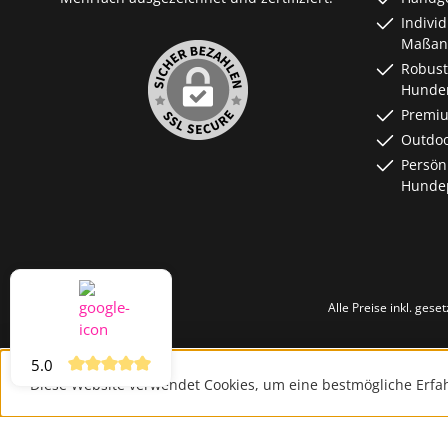
Indivi
Maßanf
Robust
Hunde
Premiu
Outdoo
Persön
Hundep
Alle Preise inkl. gese
5.0
Diese Website verwendet Cookies, um eine bestmögliche Erfa