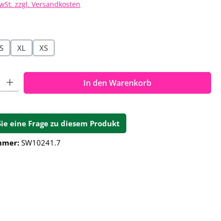
MwSt. zzgl. Versandkosten
hlen
S
XL
XS
ahl: Gib den gewünschten Wert ein oder benutze die Schalt
In den Warenkorb
Sie eine Frage zu diesem Produkt
mmer:
SW10241.7