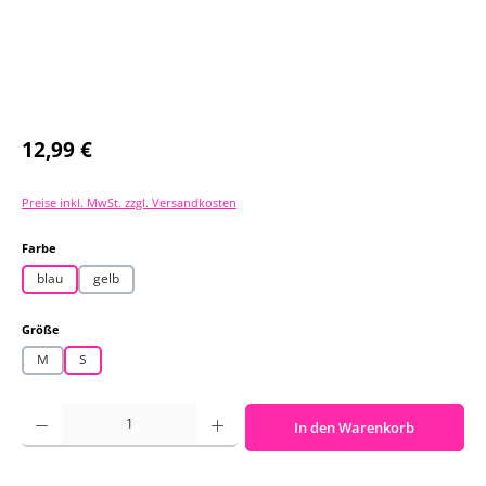
Regulärer Preis:
12,99 €
Preise inkl. MwSt. zzgl. Versandkosten
auswählen
Farbe
blau
gelb
auswählen
Größe
M
S
Produkt Anzahl: Gib den gewünschten Wert ein oder benutze die Schaltf
In den Warenkorb