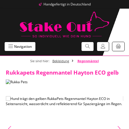
Handgefertigt in Deutschland
Zum Hauptinhalt springen
Navigation
Sie sind hier:
Bekleidung
Regenmäntel
Rukkapets Regenmantel Hayton ECO gelb
Bildergalerie überspringen