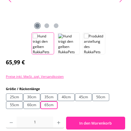
Regulärer Preis:
65,99 €
Preise inkl. MwSt. zzgl. Versandkosten
auswählen
Größe / Rückenlänge
25cm
30cm
35cm
40cm
45cm
50cm
55cm
60cm
65cm
Produkt Anzahl: Gib den gewünschten Wert ein oder benutze die Schaltf
In den Warenkorb