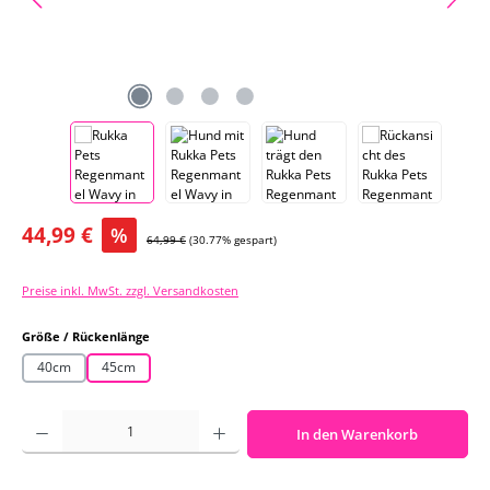
Verkaufspreis:
44,99 €
%
Regulärer Preis:
64,99 €
(30.77% gespart)
Preise inkl. MwSt. zzgl. Versandkosten
auswählen
Größe / Rückenlänge
40cm
45cm
Produkt Anzahl: Gib den gewünschten Wert ein oder benutze die Schaltf
In den Warenkorb