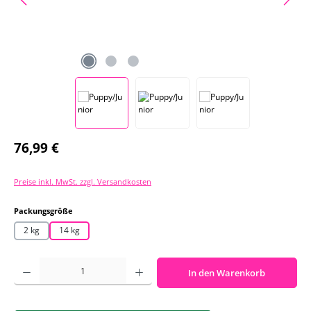
Regulärer Preis:
76,99 €
Preise inkl. MwSt. zzgl. Versandkosten
auswählen
Packungsgröße
2 kg
14 kg
Produkt Anzahl: Gib den gewünschten Wert ein oder benutze die Schaltf
In den Warenkorb