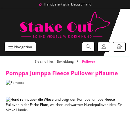
Handgefertigt in Deutschland
Zum Hauptinhalt springen
Navigation
Sie sind hier:
Bekleidung
Pullover
Pomppa Jumppa Fleece Pullover pflaume
Bildergalerie überspringen