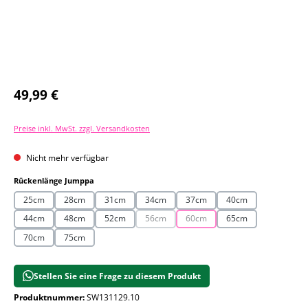
Regulärer Preis:
49,99 €
Preise inkl. MwSt. zzgl. Versandkosten
Nicht mehr verfügbar
auswählen
Rückenlänge Jumppa
25cm
28cm
31cm
34cm
37cm
40cm
44cm
48cm
52cm
56cm
60cm
65cm
(Diese Option ist zurzeit nicht verfügbar.)
(Diese Option ist zurzeit nicht 
70cm
75cm
Stellen Sie eine Frage zu diesem Produkt
Produktnummer:
SW131129.10