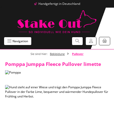
Handgefertigt in Deutschland
Zum Hauptinhalt springen
Navigation
Sie sind hier:
Bekleidung
Pullover
Pomppa Jumppa Fleece Pullover limette
Bildergalerie überspringen