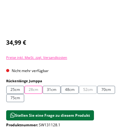
Regulärer Preis:
34,99 €
Preise inkl. MwSt. zzgl. Versandkosten
Nicht mehr verfügbar
auswählen
Rückenlänge Jumppa
25cm
28cm
31cm
48cm
52cm
70cm
(Diese Option ist zurzeit nicht verfügbar.)
(Diese Option ist zurzeit nicht 
75cm
Stellen Sie eine Frage zu diesem Produkt
Produktnummer:
SW131128.1