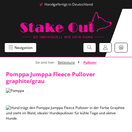
Handgefertigt in Deutschland
Zum Hauptinhalt springen
Navigation
Sie sind hier:
Bekleidung
Pullover
Pomppa Jumppa Fleece Pullover
graphite/grau
Bildergalerie überspringen