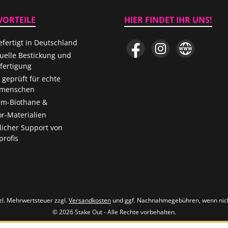
VORTEILE
HIER FINDET IHR UNS!
fertigt in Deutschland
Facebook
Instagram
Website
duelle Bestickung und
ertigung
 geprüft für echte
menschen
m-Biothane &
r-Materialien
licher Support von
rofis
tzl. Mehrwertsteuer zzgl.
Versandkosten
und ggf. Nachnahmegebühren, wenn nic
© 2026 Stake Out - Alle Rechte vorbehalten.