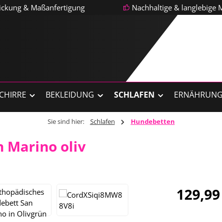
tickung & Maßanfertigung
Nachhaltige & langlebige M
CHIRRE
BEKLEIDUNG
SCHLAFEN
ERNÄHRUN
Sie sind hier:
Schlafen
Hundebetten
 Marino oliv
Regulärer Pre
129,99