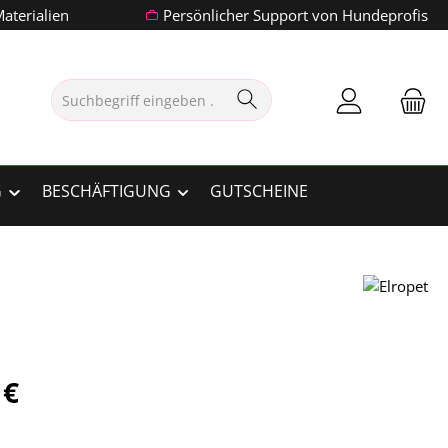
aterialien
Persönlicher Support von Hundeprofis
G
BESCHÄFTIGUNG
GUTSCHEINE
is:
 €