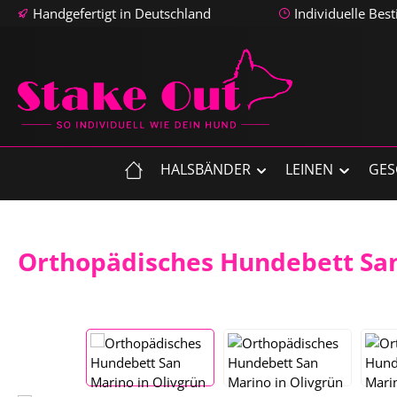
Handgefertigt in Deutschland
Individuelle Bes
m Hauptinhalt springen
Zur Suche springen
Zur Hauptnavigation springen
HALSBÄNDER
LEINEN
GES
Orthopädisches Hundebett San
Bildergalerie überspringen