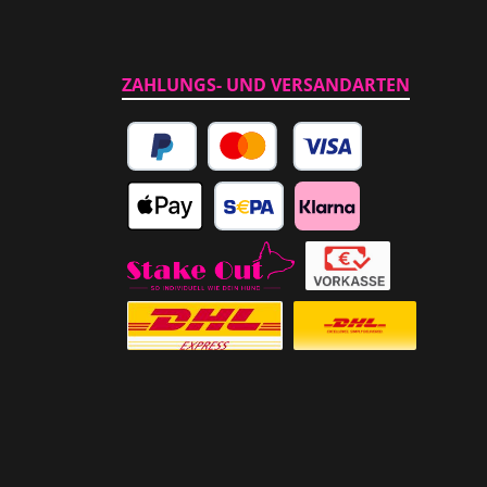
ZAHLUNGS- UND VERSANDARTEN
PayPal
Kredit- oder Debitkarte
Apple Pay
SEPA Lastschrift
Klarna
Abholung im Laden
Vorkasse
Versicherter Auslandsversand
Standardversand