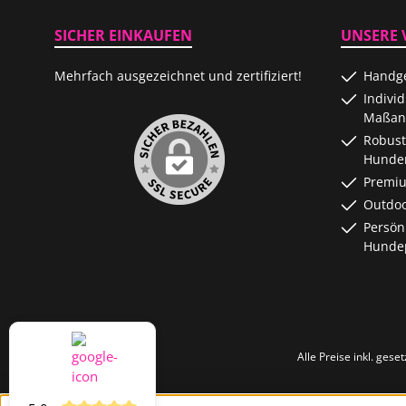
SICHER EINKAUFEN
UNSERE 
Mehrfach ausgezeichnet und zertifiziert!
Handge
Indivi
Maßanf
Robust
Hunde
Premiu
Outdoo
Persön
Hundep
Alle Preise inkl. gese