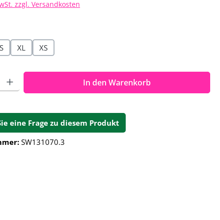
MwSt. zzgl. Versandkosten
hlen
S
XL
XS
ahl: Gib den gewünschten Wert ein oder benutze die Schalt
In den Warenkorb
Sie eine Frage zu diesem Produkt
mmer:
SW131070.3