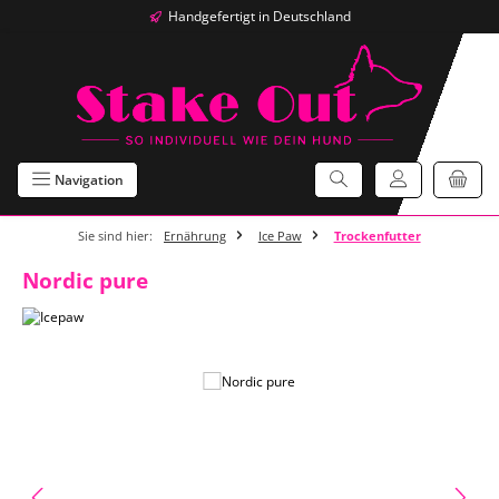
Handgefertigt in Deutschland
Zum Hauptinhalt springen
Navigation
Sie sind hier:
Ernährung
Ice Paw
Trockenfutter
Nordic pure
Bildergalerie überspringen