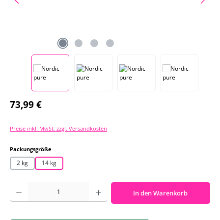
Regulärer Preis:
73,99 €
Preise inkl. MwSt. zzgl. Versandkosten
auswählen
Packungsgröße
2 kg
14 kg
Produkt Anzahl: Gib den gewünschten Wert ein oder benutze die Schaltf
In den Warenkorb