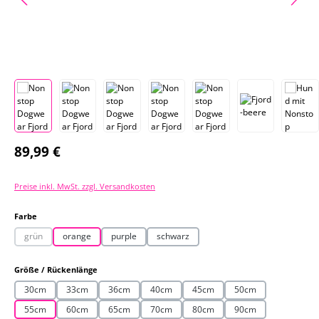
Regulärer Preis:
89,99 €
Preise inkl. MwSt. zzgl. Versandkosten
auswählen
Farbe
grün
orange
purple
schwarz
(Diese Option ist zurzeit nicht verfügbar.)
auswählen
Größe / Rückenlänge
30cm
33cm
36cm
40cm
45cm
50cm
55cm
60cm
65cm
70cm
80cm
90cm