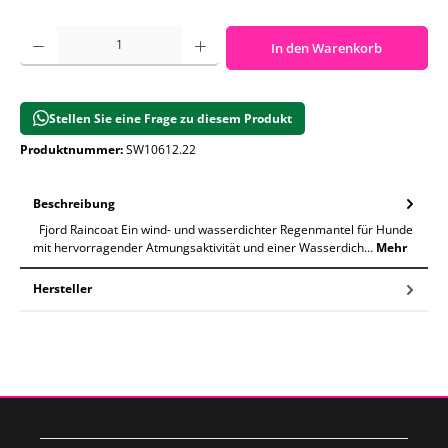
Produkt Anzahl: Gib den gewünschten Wert ein oder benutze die Schaltf
In den Warenkorb
Stellen Sie eine Frage zu diesem Produkt
Produktnummer:
SW10612.22
Beschreibung
Fjord Raincoat Ein wind- und wasserdichter Regenmantel für Hunde
mit hervorragender Atmungsaktivität und einer Wasserdich…
Mehr
Hersteller