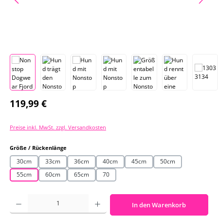
Regulärer Preis:
119,99 €
Preise inkl. MwSt. zzgl. Versandkosten
auswählen
Größe / Rückenlänge
30cm
33cm
36cm
40cm
45cm
50cm
55cm
60cm
65cm
70
Produkt Anzahl: Gib den gewünschten Wert ein oder benutze die Schaltf
In den Warenkorb