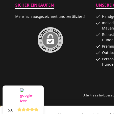
SICHER EINKAUFEN
UNSERE 
Mehrfach ausgezeichnet und zertifiziert!
Handge
Indivi
Maßanf
Robust
Hunde
Premiu
Outdoo
Persön
Hundep
Alle Preise inkl. gese
5.0