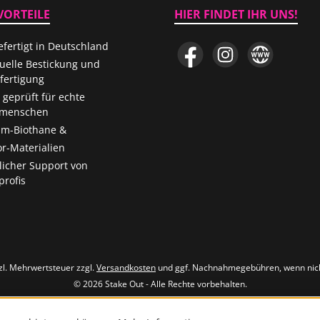
VORTEILE
HIER FINDET IHR UNS!
fertigt in Deutschland
Facebook
Instagram
Website
duelle Bestickung und
ertigung
 geprüft für echte
menschen
m-Biothane &
r-Materialien
licher Support von
rofis
tzl. Mehrwertsteuer zzgl.
Versandkosten
und ggf. Nachnahmegebühren, wenn nic
© 2026 Stake Out - Alle Rechte vorbehalten.