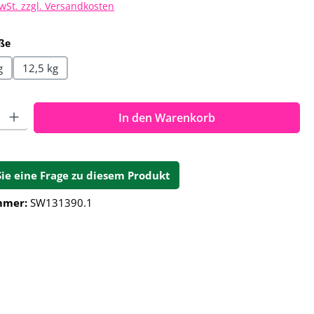
MwSt. zzgl. Versandkosten
auswählen
ße
g
12,5 kg
ahl: Gib den gewünschten Wert ein oder benutze die Schalt
In den Warenkorb
Sie eine Frage zu diesem Produkt
mmer:
SW131390.1