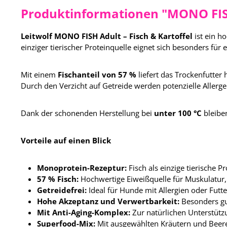
Produktinformationen "MONO FISH
Leitwolf MONO FISH Adult – Fisch & Kartoffel
ist ein h
einziger tierischer Proteinquelle eignet sich besonders fü
Mit einem
Fischanteil von 57 %
liefert das Trockenfutter
Durch den Verzicht auf Getreide werden potenzielle Allerge
Dank der schonenden Herstellung bei
unter 100 °C
bleibe
Vorteile auf einen Blick
Monoprotein-Rezeptur:
Fisch als einzige tierische Pr
57 % Fisch:
Hochwertige Eiweißquelle für Muskulatur, V
Getreidefrei:
Ideal für Hunde mit Allergien oder Futte
Hohe Akzeptanz und Verwertbarkeit:
Besonders gut
Mit Anti-Aging-Komplex:
Zur natürlichen Unterstütz
Superfood-Mix:
Mit ausgewählten Kräutern und Beer