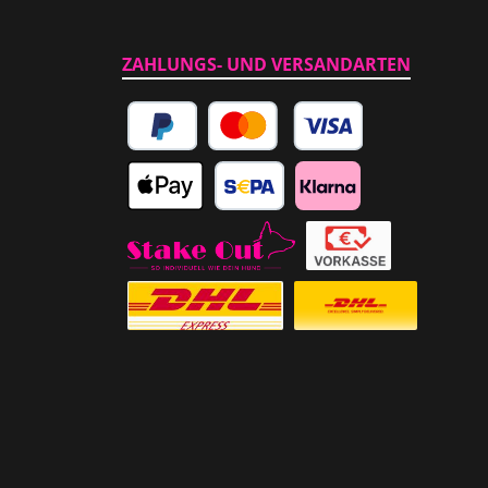
ZAHLUNGS- UND VERSANDARTEN
PayPal
Kredit- oder Debitkarte
Apple Pay
SEPA Lastschrift
Klarna
Abholung im Laden
Vorkasse
Versicherter Auslandsversand
Standardversand