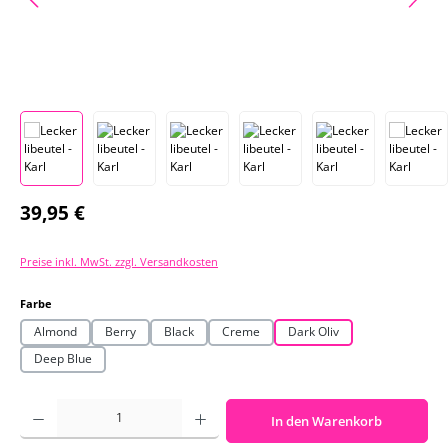
Regulärer Preis:
39,95 €
Preise inkl. MwSt. zzgl. Versandkosten
auswählen
Farbe
Almond
Berry
Black
Creme
Dark Oliv
Deep Blue
Produkt Anzahl: Gib den gewünschten Wert ein oder benutze die Schaltf
In den Warenkorb