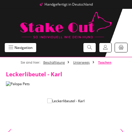
Handgefertigt in Deutschland
Zum Hauptinhalt springen
Navigation
Sie sind hier:
Beschäftigung
Unterwegs
Taschen
Leckerlibeutel - Karl
Bildergalerie überspringen