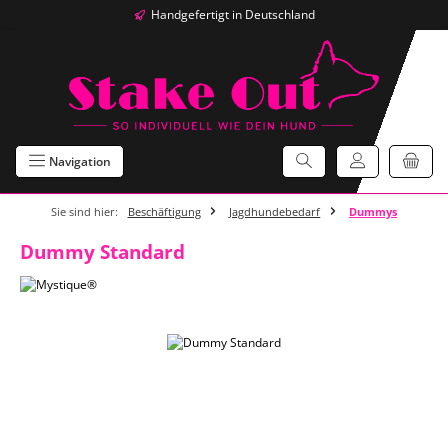
Handgefertigt in Deutschland
Zum Hauptinhalt springen
Navigation
Sie sind hier:
Beschäftigung
Jagdhundebedarf
Dummys
Dummy Standard
Bildergalerie überspringen