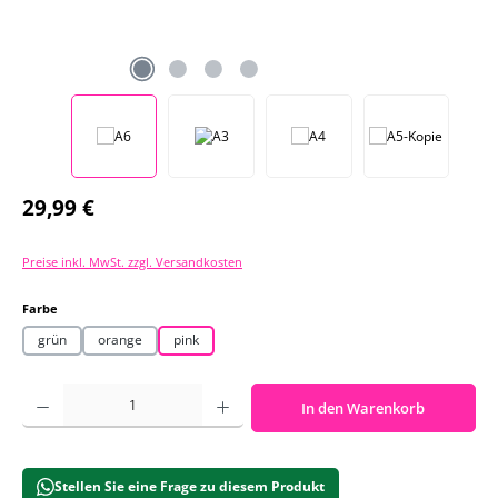
Regulärer Preis:
29,99 €
Preise inkl. MwSt. zzgl. Versandkosten
auswählen
Farbe
grün
orange
pink
Produkt Anzahl: Gib den gewünschten Wert ein oder benutze die Schaltf
In den Warenkorb
Stellen Sie eine Frage zu diesem Produkt