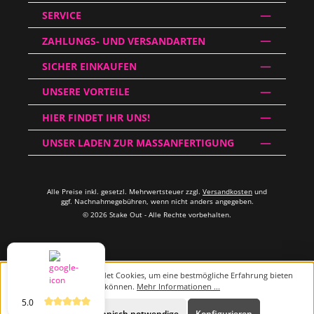
SERVICE
ZAHLUNGS- UND VERSANDARTEN
SICHER EINKAUFEN
UNSERE VORTEILE
HIER FINDET IHR UNS!
UNSER LADEN ZUR MASSANFERTIGUNG
Alle Preise inkl. gesetzl. Mehrwertsteuer zzgl.
Versandkosten
und
ggf. Nachnahmegebühren, wenn nicht anders angegeben.
© 2026 Stake Out - Alle Rechte vorbehalten.
Diese Website verwendet Cookies, um eine bestmögliche Erfahrung bieten
zu können.
Mehr Informationen ...
5.0
Beratung
Nur technisch notwendige
Konfigurieren