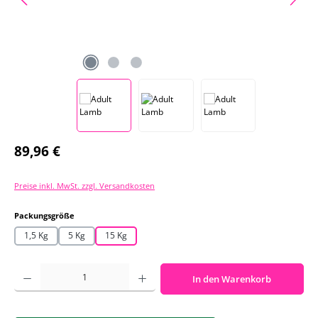
Regulärer Preis:
89,96 €
Preise inkl. MwSt. zzgl. Versandkosten
auswählen
Packungsgröße
1,5 Kg
5 Kg
15 Kg
Produkt Anzahl: Gib den gewünschten Wert ein oder benutze die Schaltf
In den Warenkorb