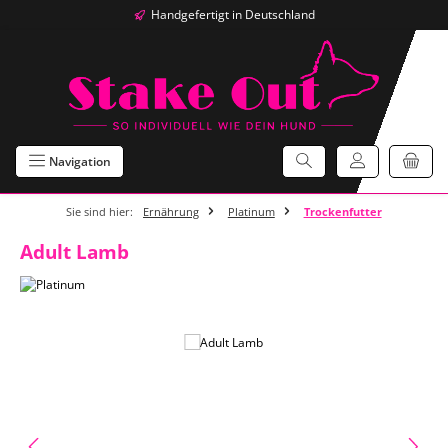
Handgefertigt in Deutschland
Zum Hauptinhalt springen
Navigation
Sie sind hier:
Ernährung
Platinum
Trockenfutter
Adult Lamb
Bildergalerie überspringen