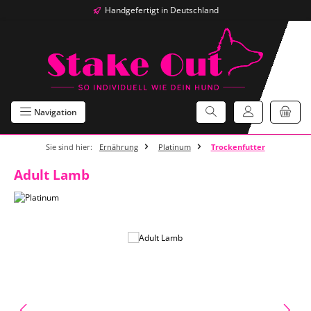
Handgefertigt in Deutschland
Zum Hauptinhalt springen
Navigation
Sie sind hier:
Ernährung
Platinum
Trockenfutter
Adult Lamb
Bildergalerie überspringen