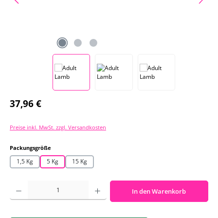
Regulärer Preis:
37,96 €
Preise inkl. MwSt. zzgl. Versandkosten
auswählen
Packungsgröße
1,5 Kg
5 Kg
15 Kg
Produkt Anzahl: Gib den gewünschten Wert ein oder benutze die Schaltf
In den Warenkorb