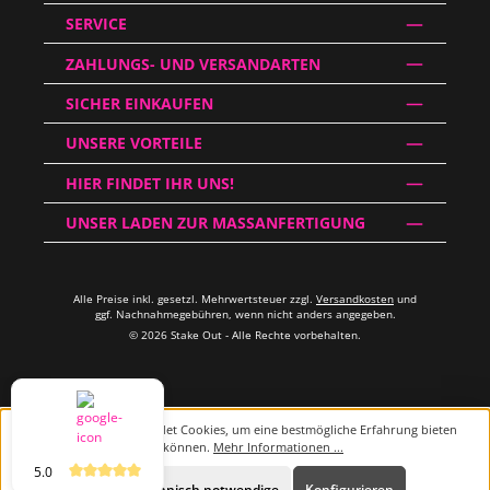
SERVICE
ZAHLUNGS- UND VERSANDARTEN
SICHER EINKAUFEN
UNSERE VORTEILE
HIER FINDET IHR UNS!
UNSER LADEN ZUR MASSANFERTIGUNG
Alle Preise inkl. gesetzl. Mehrwertsteuer zzgl.
Versandkosten
und
ggf. Nachnahmegebühren, wenn nicht anders angegeben.
© 2026 Stake Out - Alle Rechte vorbehalten.
Diese Website verwendet Cookies, um eine bestmögliche Erfahrung bieten
zu können.
Mehr Informationen ...
5.0
Beratung
Nur technisch notwendige
Konfigurieren