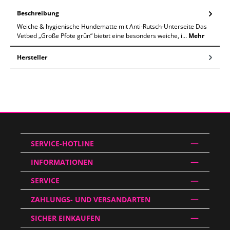
Beschreibung
Weiche & hygienische Hundematte mit Anti-Rutsch-Unterseite Das
Vetbed „Große Pfote grün“ bietet eine besonders weiche, i…
Mehr
Hersteller
SERVICE-HOTLINE
INFORMATIONEN
SERVICE
ZAHLUNGS- UND VERSANDARTEN
SICHER EINKAUFEN