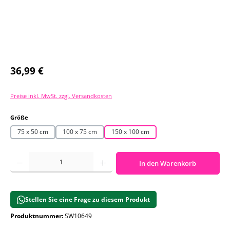
Regulärer Preis:
36,99 €
Preise inkl. MwSt. zzgl. Versandkosten
auswählen
Größe
75 x 50 cm
100 x 75 cm
150 x 100 cm
Produkt Anzahl: Gib den gewünschten Wert ein oder benutze die Schaltf
In den Warenkorb
Stellen Sie eine Frage zu diesem Produkt
Produktnummer:
SW10649