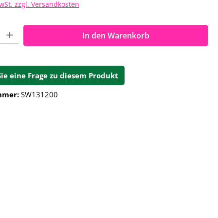
MwSt. zzgl. Versandkosten
ahl: Gib den gewünschten Wert ein oder benutze die Schalt
In den Warenkorb
Sie eine Frage zu diesem Produkt
mmer:
SW131200