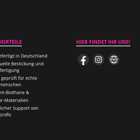
VORTEILE
HIER FINDET IHR UNS!
fertigt in Deutschland
Facebook
Instagram
Website
duelle Bestickung und
ertigung
 geprüft für echte
menschen
m-Biothane &
r-Materialien
licher Support von
rofis