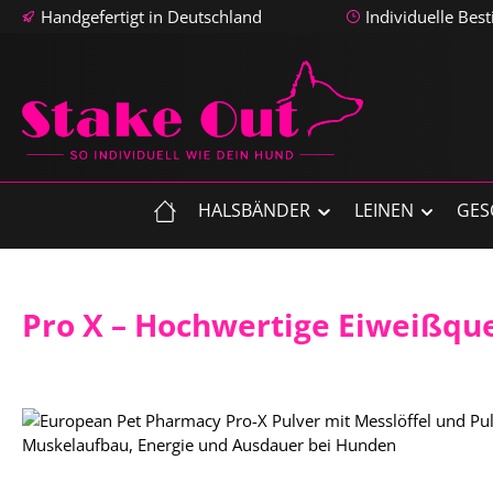
Handgefertigt in Deutschland
Individuelle Bes
m Hauptinhalt springen
Zur Suche springen
Zur Hauptnavigation springen
HALSBÄNDER
LEINEN
GES
Pro X – Hochwertige Eiweißque
Bildergalerie überspringen