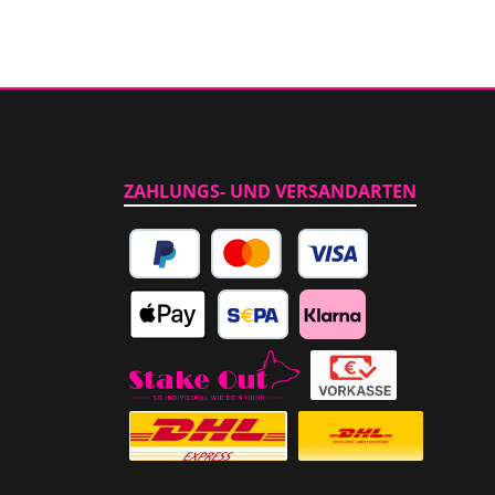
ZAHLUNGS- UND VERSANDARTEN
PayPal
Kredit- oder Debitkarte
Apple Pay
SEPA Lastschrift
Klarna
Abholung im Laden
Vorkasse
Versicherter Auslandsversand
Standardversand