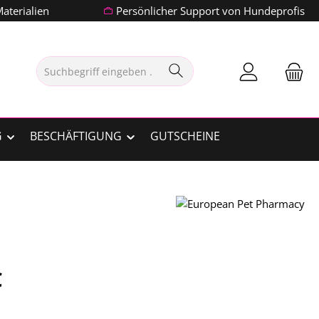
aterialien
Persönlicher Support von Hundeprofis
G
BESCHÄFTIGUNG
GUTSCHEINE
is:
€