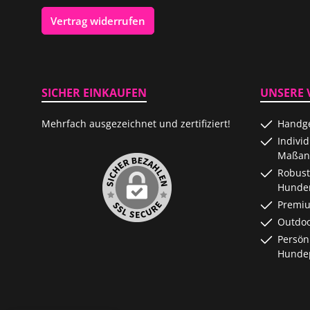
Vertrag widerrufen
SICHER EINKAUFEN
UNSERE 
Mehrfach ausgezeichnet und zertifiziert!
Handge
Indivi
Maßanf
Robust
Hunde
Premiu
Outdoo
Persön
Hundep