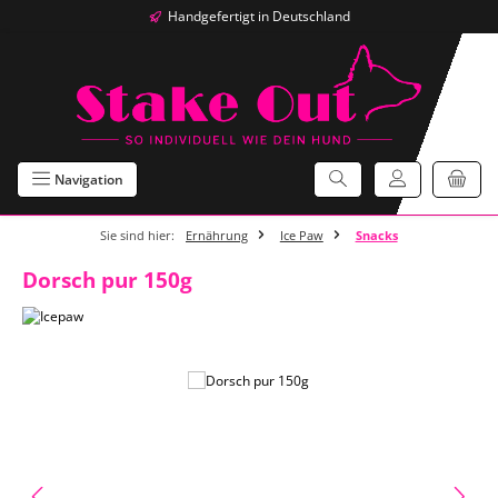
Handgefertigt in Deutschland
Zum Hauptinhalt springen
Navigation
Sie sind hier:
Ernährung
Ice Paw
Snacks
Dorsch pur 150g
Bildergalerie überspringen