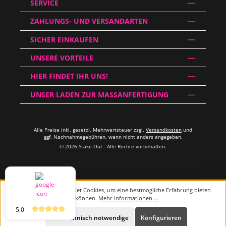
SERVICE
ZAHLUNGS- UND VERSANDARTEN
SICHER EINKAUFEN
UNSERE VORTEILE
HIER FINDET IHR UNS!
UNSER LADEN ZUR MASSANFERTIGUNG
Alle Preise inkl. gesetzl. Mehrwertsteuer zzgl.
Versandkosten
und
ggf. Nachnahmegebühren, wenn nicht anders angegeben.
© 2026 Stake Out - Alle Rechte vorbehalten.
Diese Website verwendet Cookies, um eine bestmögliche Erfahrung bieten
zu können.
Mehr Informationen ...
5.0
Beratung
Nur technisch notwendige
Konfigurieren