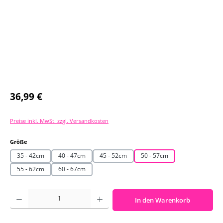
Regulärer Preis:
36,99 €
Preise inkl. MwSt. zzgl. Versandkosten
auswählen
Größe
35 - 42cm
40 - 47cm
45 - 52cm
50 - 57cm
55 - 62cm
60 - 67cm
Produkt Anzahl: Gib den gewünschten Wert ein oder benutze die Schaltf
In den Warenkorb