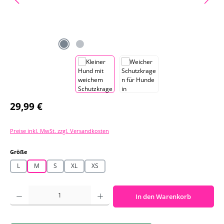
Regulärer Preis:
29,99 €
Preise inkl. MwSt. zzgl. Versandkosten
auswählen
Größe
L
M
S
XL
XS
Produkt Anzahl: Gib den gewünschten Wert ein oder benutze die Schaltf
In den Warenkorb