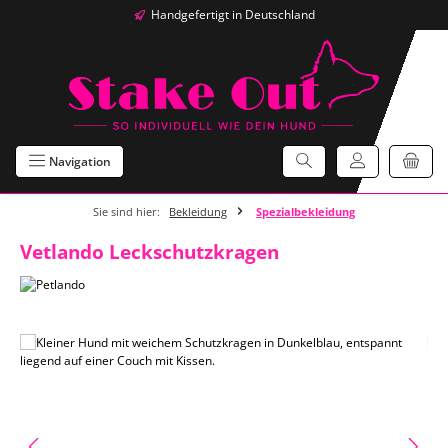
Handgefertigt in Deutschland
Zum Hauptinhalt springen
Navigation
Sie sind hier:
Bekleidung
Spezialbekleidung
Vetlando Leckschutzkragen
Bildergalerie überspringen