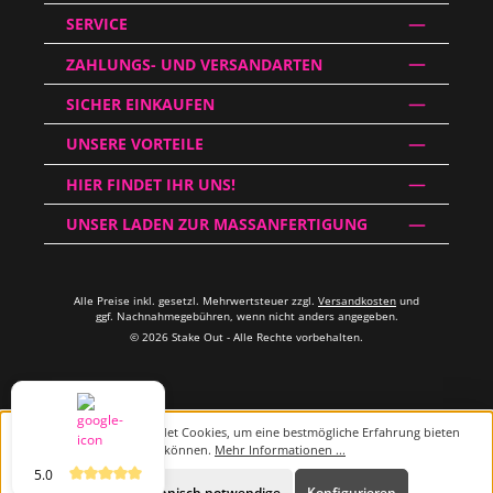
SERVICE
ZAHLUNGS- UND VERSANDARTEN
SICHER EINKAUFEN
UNSERE VORTEILE
HIER FINDET IHR UNS!
UNSER LADEN ZUR MASSANFERTIGUNG
Alle Preise inkl. gesetzl. Mehrwertsteuer zzgl.
Versandkosten
und
ggf. Nachnahmegebühren, wenn nicht anders angegeben.
© 2026 Stake Out - Alle Rechte vorbehalten.
Diese Website verwendet Cookies, um eine bestmögliche Erfahrung bieten
zu können.
Mehr Informationen ...
5.0
Beratung
Nur technisch notwendige
Konfigurieren