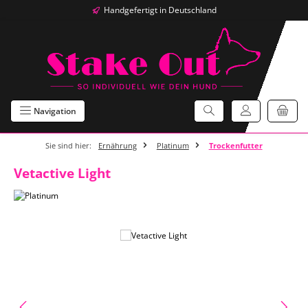
Handgefertigt in Deutschland
Zum Hauptinhalt springen
Navigation
Sie sind hier:
Ernährung
Platinum
Trockenfutter
Vetactive Light
Bildergalerie überspringen