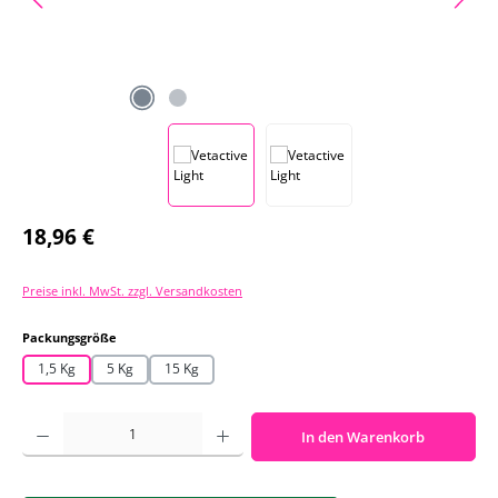
Regulärer Preis:
18,96 €
Preise inkl. MwSt. zzgl. Versandkosten
auswählen
Packungsgröße
1,5 Kg
5 Kg
15 Kg
Produkt Anzahl: Gib den gewünschten Wert ein oder benutze die Schaltf
In den Warenkorb