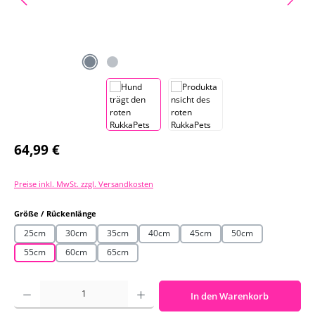
Regulärer Preis:
64,99 €
Preise inkl. MwSt. zzgl. Versandkosten
auswählen
Größe / Rückenlänge
25cm
30cm
35cm
40cm
45cm
50cm
55cm
60cm
65cm
Produkt Anzahl: Gib den gewünschten Wert ein oder benutze die Schaltf
In den Warenkorb