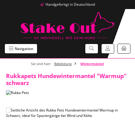
Handgefertigt in Deutschland
Zum Hauptinhalt springen
Navigation
Sie sind hier:
Bekleidung
Wintermäntel
Rukkapets Hundewintermantel "Warmup"
schwarz
Bildergalerie überspringen