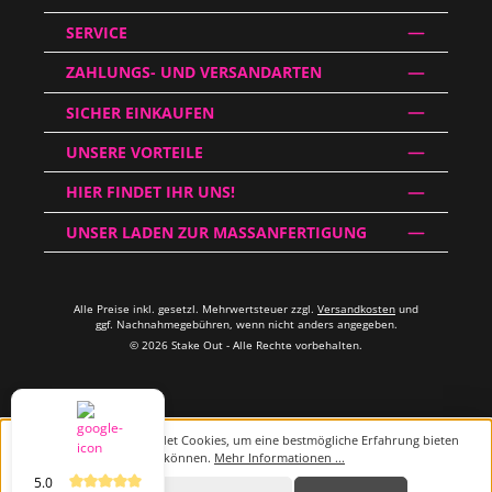
SERVICE
ZAHLUNGS- UND VERSANDARTEN
SICHER EINKAUFEN
UNSERE VORTEILE
HIER FINDET IHR UNS!
UNSER LADEN ZUR MASSANFERTIGUNG
Alle Preise inkl. gesetzl. Mehrwertsteuer zzgl.
Versandkosten
und
ggf. Nachnahmegebühren, wenn nicht anders angegeben.
© 2026 Stake Out - Alle Rechte vorbehalten.
Diese Website verwendet Cookies, um eine bestmögliche Erfahrung bieten
zu können.
Mehr Informationen ...
5.0
Beratung