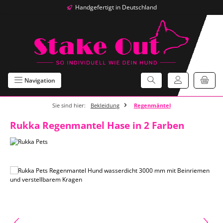
Handgefertigt in Deutschland
Zum Hauptinhalt springen
Navigation
Sie sind hier:
Bekleidung
Regenmäntel
Rukka Regenmantel Hase in 2 Farben
Bildergalerie überspringen