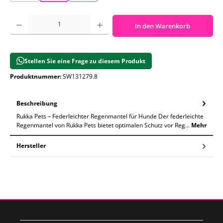
Produkt Anzahl: Gib den gewünschten Wert ein oder benutze die Schaltf
In den Warenkorb
Stellen Sie eine Frage zu diesem Produkt
Produktnummer:
SW131279.8
Beschreibung
Rukka Pets – Federleichter Regenmantel für Hunde Der federleichte
Regenmantel von Rukka Pets bietet optimalen Schutz vor Reg…
Mehr
Hersteller