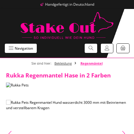
Handgefertigt in Deutschland
Zum Hauptinhalt springen
Navigation
Sie sind hier:
Bekleidung
Regenmäntel
Rukka Regenmantel Hase in 2 Farben
Bildergalerie überspringen