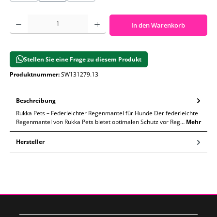
Produkt Anzahl: Gib den gewünschten Wert ein oder benutze die Schaltf
In den Warenkorb
Stellen Sie eine Frage zu diesem Produkt
Produktnummer:
SW131279.13
Beschreibung
Rukka Pets – Federleichter Regenmantel für Hunde Der federleichte
Regenmantel von Rukka Pets bietet optimalen Schutz vor Reg…
Mehr
Hersteller