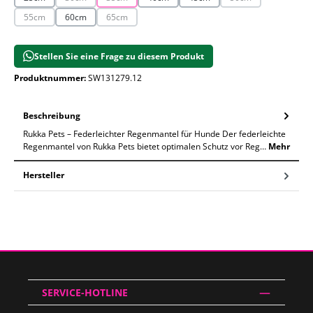
(Diese Option ist zurzeit nicht verfügbar.)
(Diese Option ist zurzeit nicht verfügbar.)
(Diese Option ist zur
55cm
60cm
65cm
(Diese Option ist zurzeit nicht verfügbar.)
(Diese Option ist zurzeit nicht verfügbar.)
Stellen Sie eine Frage zu diesem Produkt
Produktnummer:
SW131279.12
Beschreibung
Rukka Pets – Federleichter Regenmantel für Hunde Der federleichte
Regenmantel von Rukka Pets bietet optimalen Schutz vor Reg…
Mehr
Hersteller
SERVICE-HOTLINE