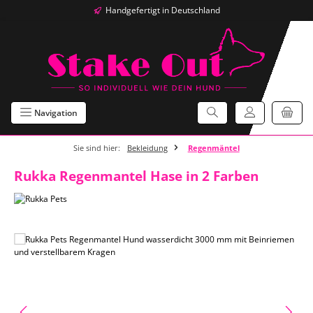
Handgefertigt in Deutschland
Zum Hauptinhalt springen
Navigation
Sie sind hier:
Bekleidung
Regenmäntel
Rukka Regenmantel Hase in 2 Farben
Bildergalerie überspringen