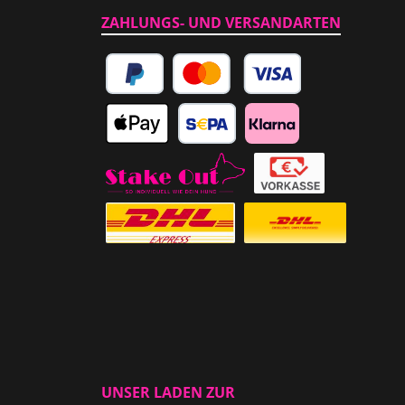
ZAHLUNGS- UND VERSANDARTEN
PayPal
Kredit- oder Debitkarte
Apple Pay
SEPA Lastschrift
Klarna
Abholung im Laden
Vorkasse
Versicherter Auslandsversand
Standardversand
UNSER LADEN ZUR