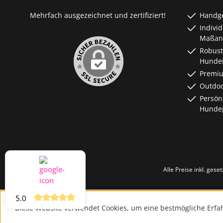
Mehrfach ausgezeichnet und zertifiziert!
Handge
Indivi
Maßanf
Robust
Hunde
Premiu
Outdoo
Persön
Hundep
Alle Preise inkl. gese
5.0
Diese Website verwendet Cookies, um eine bestmögliche Erfa