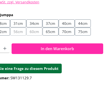
MwSt. zzgl. Versandkosten
auswählen
 Jumppa
8cm
31cm
34cm
37cm
40cm
44cm
2cm
56cm
60cm
65cm
70cm
75cm
(Diese Option ist zurzeit nicht verfügbar.)
(Diese Option ist zurzeit nicht verfügbar.)
ahl: Gib den gewünschten Wert ein oder benutze die Schalt
In den Warenkorb
Sie eine Frage zu diesem Produkt
mmer:
SW131129.7