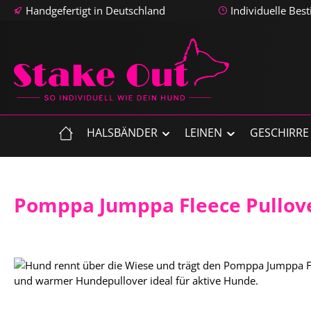
Handgefertigt in Deutschland
Individuelle Bes
m Hauptinhalt springen
Zur Suche springen
Zur Hauptnavigation springen
HALSBÄNDER
LEINEN
GESCHIRRE
Pomppa Jumppa Fleece Pullov
Bildergalerie überspringen