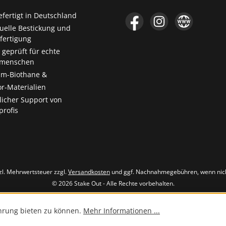
fertigt in Deutschland
Facebook
Instagram
Website
duelle Bestickung und
ertigung
 geprüft für echte
menschen
m-Biothane &
r-Materialien
licher Support von
rofis
tzl. Mehrwertsteuer zzgl.
Versandkosten
und ggf. Nachnahmegebühren, wenn nic
© 2026 Stake Out - Alle Rechte vorbehalten.
hrung bieten zu können.
Mehr Informationen ...