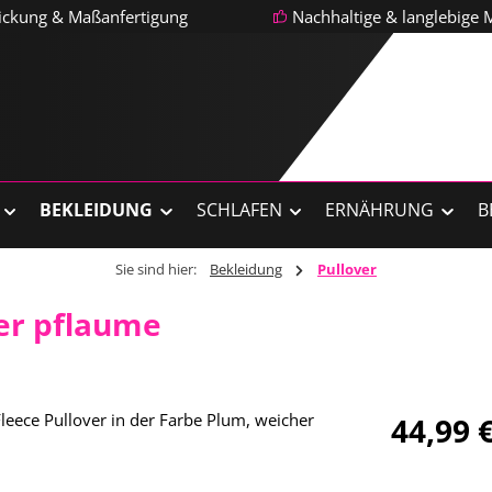
tickung & Maßanfertigung
Nachhaltige & langlebige M
BEKLEIDUNG
SCHLAFEN
ERNÄHRUNG
B
Sie sind hier:
Bekleidung
Pullover
er pflaume
Regulärer Pre
44,99 