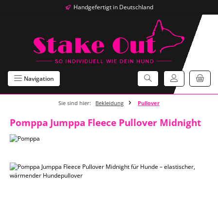
Handgefertigt in Deutschland
Zum Hauptinhalt springen
Navigation
Sie sind hier:
Bekleidung
Pullover
Pomppa Jumppa Fleece Pullover Midnight
Bildergalerie überspringen