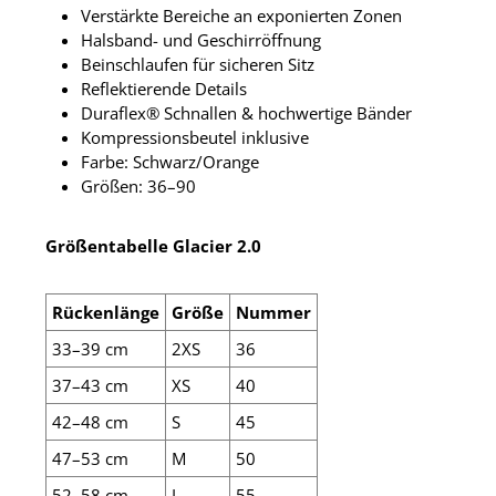
Verstärkte Bereiche an exponierten Zonen
Halsband- und Geschirröffnung
Beinschlaufen für sicheren Sitz
Reflektierende Details
Duraflex® Schnallen & hochwertige Bänder
Kompressionsbeutel inklusive
Farbe: Schwarz/Orange
Größen: 36–90
Größentabelle Glacier 2.0
Rückenlänge
Größe
Nummer
33–39 cm
2XS
36
37–43 cm
XS
40
42–48 cm
S
45
47–53 cm
M
50
52–58 cm
L
55