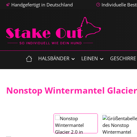
Handgefertigt in Deutschland
Individuelle Bes
m Hauptinhalt springen
Zur Suche springen
Zur Hauptnavigation springen
HALSBÄNDER
LEINEN
GESCHIRRE
Nonstop Wintermantel Glacier
Bildergalerie überspringen