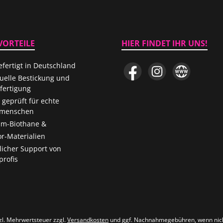
VORTEILE
HIER FINDET IHR UNS!
fertigt in Deutschland
Facebook
Instagram
Website
duelle Bestickung und
ertigung
 geprüft für echte
menschen
m-Biothane &
r-Materialien
licher Support von
rofis
tzl. Mehrwertsteuer zzgl.
Versandkosten
und ggf. Nachnahmegebühren, wenn nic