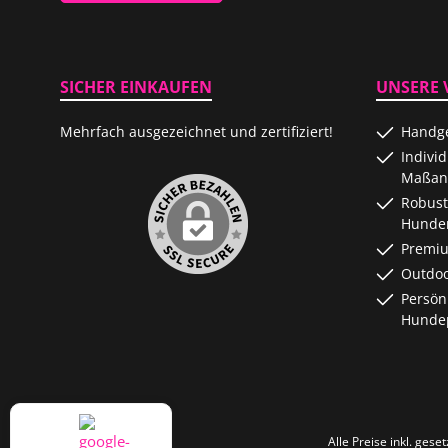
SICHER EINKAUFEN
UNSERE 
Mehrfach ausgezeichnet und zertifiziert!
Handge
Indivi
Maßanf
Robust
Hunde
Premiu
Outdoo
Persön
Hundep
Alle Preise inkl. gese