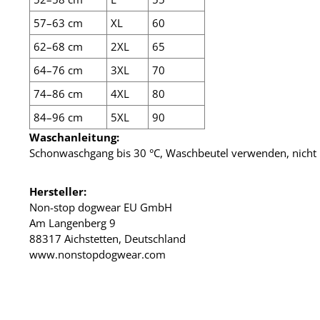
57–63 cm
XL
60
62–68 cm
2XL
65
64–76 cm
3XL
70
74–86 cm
4XL
80
84–96 cm
5XL
90
Waschanleitung:
Schonwaschgang bis 30 °C, Waschbeutel verwenden, nicht bl
Hersteller:
Non-stop dogwear EU GmbH
Am Langenberg 9
88317 Aichstetten, Deutschland
www.nonstopdogwear.com