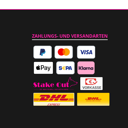
ZAHLUNGS- UND VERSANDARTEN
PayPal
Kredit- oder Debitkarte
Apple Pay
SEPA Lastschrift
Klarna
Abholung im Laden
Vorkasse
Versicherter Auslandsversand
Standardversand