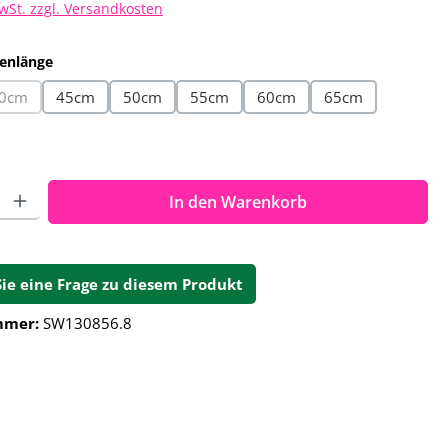
MwSt. zzgl. Versandkosten
auswählen
enlänge
0cm
45cm
50cm
55cm
60cm
65cm
ion ist zurzeit nicht verfügbar.)
(Diese Option ist zurzeit nicht verfügbar.)
ahl: Gib den gewünschten Wert ein oder benutze die Schalt
In den Warenkorb
Sie eine Frage zu diesem Produkt
mmer:
SW130856.8