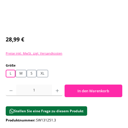
Regulärer Preis:
28,99 €
Preise inkl. MwSt. zzgl. Versandkosten
auswählen
Größe
L
M
S
XL
Produkt Anzahl: Gib den gewünschten Wert ein oder benutze die Schaltf
In den Warenkorb
Stellen Sie eine Frage zu diesem Produkt
Produktnummer:
SW131251.3