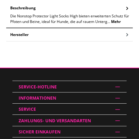
Beschreibung
Die Nonstop Protector Light Socks High bieten erweiterten Schutz für
Pfoten und Beine, ideal für Hunde, die auf rauem Unterg…
Mehr
Hersteller
SERVICE-HOTLINE
INFORMATIONEN
SERVICE
ZAHLUNGS- UND VERSANDARTEN
SICHER EINKAUFEN