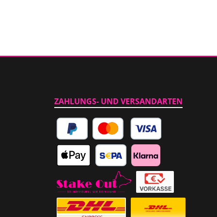
ZAHLUNGS- UND VERSANDARTEN
PayPal
Kredit- oder Debitkarte
Apple Pay
SEPA Lastschrift
Klarna
Abholung im Laden
Vorkasse