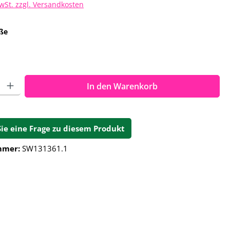
MwSt. zzgl. Versandkosten
auswählen
ße
ahl: Gib den gewünschten Wert ein oder benutze die Schalt
In den Warenkorb
Sie eine Frage zu diesem Produkt
mmer:
SW131361.1