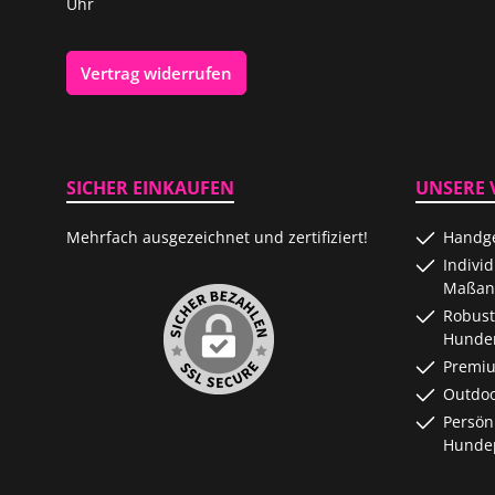
Uhr
Vertrag widerrufen
SICHER EINKAUFEN
UNSERE 
Mehrfach ausgezeichnet und zertifiziert!
Handge
Indivi
Maßanf
Robust
Hunde
Premiu
Outdoo
Persön
Hundep