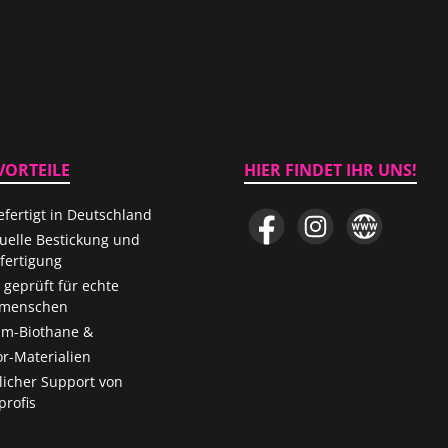
VORTEILE
HIER FINDET IHR UNS!
fertigt in Deutschland
Facebook
Instagram
Website
duelle Bestickung und
ertigung
 geprüft für echte
menschen
m-Biothane &
r-Materialien
licher Support von
rofis