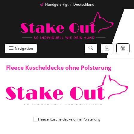
Handgefertigt in Deutschland
Zum Hauptinhalt springen
Navigation
Fleece Kuscheldecke ohne Polsterung
Bildergalerie überspringen