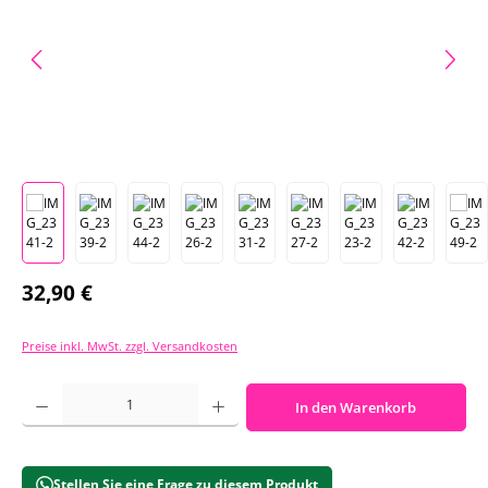
Regulärer Preis:
32,90 €
Preise inkl. MwSt. zzgl. Versandkosten
Produkt Anzahl: Gib den gewünschten Wert ein oder benutze die Schaltf
In den Warenkorb
Stellen Sie eine Frage zu diesem Produkt