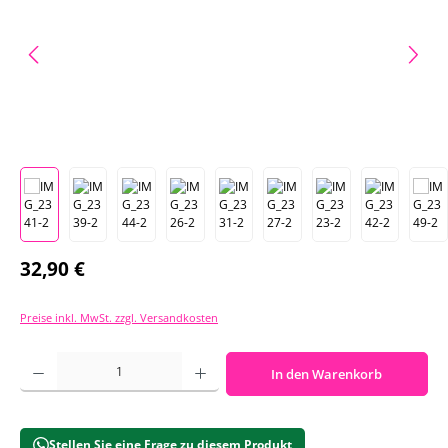
Regulärer Preis:
32,90 €
Preise inkl. MwSt. zzgl. Versandkosten
Produkt Anzahl: Gib den gewünschten Wert ein oder benutze die Schaltf
In den Warenkorb
Stellen Sie eine Frage zu diesem Produkt