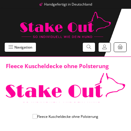
Handgefertigt in Deutschland
Zum Hauptinhalt springen
Navigation
Fleece Kuscheldecke ohne Polsterung
Bildergalerie überspringen