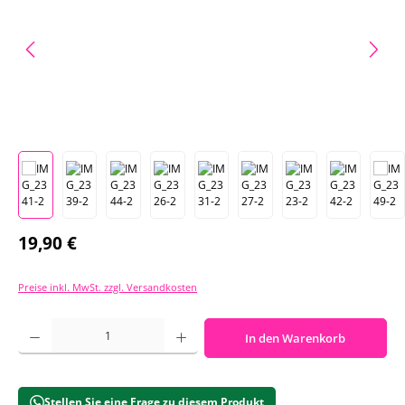
Regulärer Preis:
19,90 €
Preise inkl. MwSt. zzgl. Versandkosten
Produkt Anzahl: Gib den gewünschten Wert ein oder benutze die Schaltf
In den Warenkorb
Stellen Sie eine Frage zu diesem Produkt