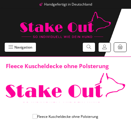
Handgefertigt in Deutschland
Zum Hauptinhalt springen
Navigation
Fleece Kuscheldecke ohne Polsterung
Bildergalerie überspringen